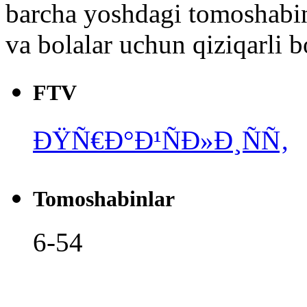
barcha yoshdagi tomoshabin
va bolalar uchun qiziqarli bo
FTV
ÐŸÑ€Ð°Ð¹ÑÐ»Ð¸ÑÑ‚
Tomoshabinlar
6-54