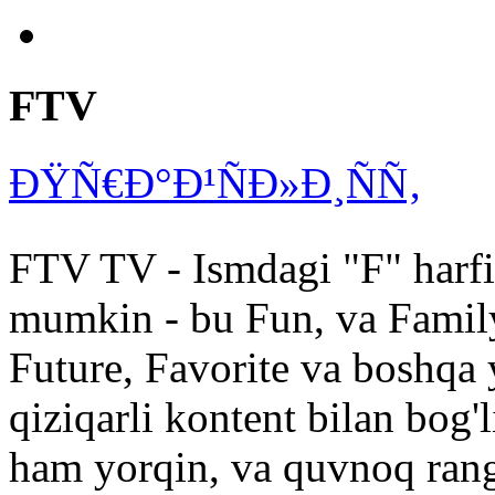
FTV
ÐŸÑ€Ð°Ð¹ÑÐ»Ð¸ÑÑ‚
FTV TV - Ismdagi "F" harfini
mumkin - bu Fun, va Family,
Future, Favorite va boshqa 
qiziqarli kontent bilan bog
ham yorqin, va quvnoq rangl