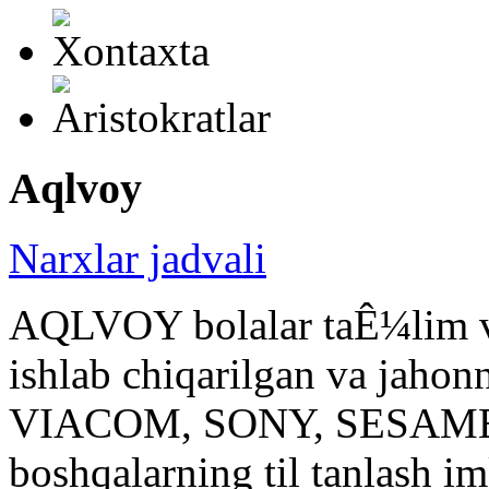
Aqlvoy
Narxlar jadvali
AQLVOY bolalar taÊ¼lim va
ishlab chiqarilgan va jahonn
VIACOM, SONY, SESAME, 
boshqalarning til tanlash 