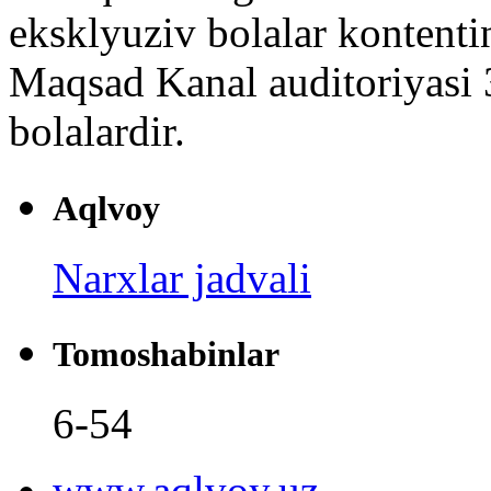
eksklyuziv bolalar kontentin
Maqsad Kanal auditoriyasi 
bolalardir.
Aqlvoy
Narxlar jadvali
Tomoshabinlar
6-54
www.aqlvoy.uz